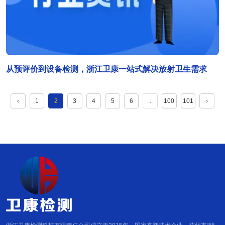
从预评价到设备检测，浙江卫康一站式解决放射卫生需求
‹
1
2
3
4
5
6
...
100
101
›