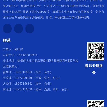
浙江卫康检测科技有限责任公司成立于2015年，国家高新技术企业、杭州市“雏
鹰计划”企业、杭州市瞪羚企业。公司建立了一套完整的质量管理体系，并通过质
量技术监督局计量认证获得CMA资质、放射卫生技术服务机构甲级资质、专业为
医疗卫生单位提供医疗设备检测、校准、评价的第三方技术服务机构。
联系
联系人：褚经理
联系电话：158-5810-9616
企业地址：杭州市滨江区庙后王路425滨和国际科创园5号楼
微信专属服
区域联系人：
务
褚经理：15858109616（杭州、金华）
章经理：13777838055（宁波、绍兴、舟山）
方经理：18957159851（温州、台州）
林经理：18957159530（嘉兴、湖州、衢州、丽水）