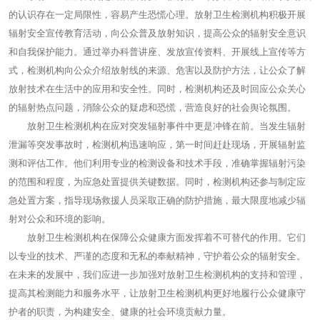
的认识存在一定局限性，容易产生恐慌心理。放射卫生检测机构积极开展
辐射安全宣传教育活动，向公众普及放射知识，提高公众的辐射安全意识
和自我保护能力。通过举办科普讲座、发放宣传资料、开展线上宣传等方
式，检测机构向公众介绍放射线的来源、危害以及防护方法，让公众了解
放射技术在生活中的应用和安全性。同时，检测机构还及时回应公众关心
的辐射热点问题，消除公众的疑虑和恐慌，营造良好的社会舆论氛围。
放射卫生检测机构在应对突发辐射事件中更是冲锋在前。当发生辐射
泄漏等突发事故时，检测机构迅速响应，第一时间赶赴现场，开展辐射监
测和评估工作。他们利用专业的检测设备和技术手段，准确掌握辐射污染
的范围和程度，为应急处置提供关键数据。同时，检测机构还参与制定应
急处置方案，指导现场救援人员采取正确的防护措施，最大限度地减少辐
射对公众和环境的影响。
放射卫生检测机构在保障公众健康方面发挥着不可替代的作用。它们
以专业的技术、严谨的态度和无私的奉献精神，守护着公众的辐射安全。
在未来的发展中，我们应进一步加强对放射卫生检测机构的支持和管理，
提高其检测能力和服务水平，让放射卫生检测机构更好地履行公众健康守
护者的职责，为构建安全、健康的社会环境贡献力量。