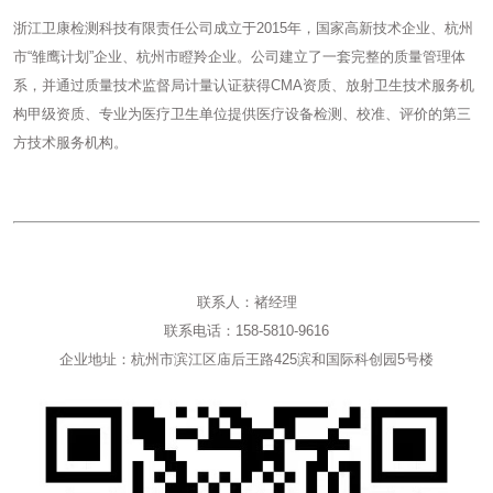
浙江卫康检测科技有限责任公司成立于2015年，国家高新技术企业、杭州
市“雏鹰计划”企业、杭州市瞪羚企业。公司建立了一套完整的质量管理体
系，并通过质量技术监督局计量认证获得CMA资质、放射卫生技术服务机
构甲级资质、专业为医疗卫生单位提供医疗设备检测、校准、评价的第三
方技术服务机构。
联系人：褚经理
联系电话：158-5810-9616
企业地址：杭州市滨江区庙后王路425滨和国际科创园5号楼