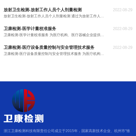
防护性能进行检测，包括验收检测、状态检测、稳定性检测。可
放射卫生检测-放射工作人员个人剂量检测
2022-08-29
承担普通X射线机、CR、DR、CT、DSA、乳腺摄影机、X射线
放射卫生检测-放射工作人员个人剂量检测 通过为放射工作人员
治疗机、γ后装治疗机、钴-60远距离治疗机、医用电子加速器、
提供个人剂量监测，以了解放射工作人员的每个周期剂量当量，
立体定向放射治疗装、SPECT/SPECT-CT、PET/PET-CT、射
卫康检测-医学计量校准服务
2022-08-29
为放射工作人员的安全提供保障，为卫生行政部门监督检查提供
线装置工作场所、密封源工作场所、非密封源工作场所的放射卫
卫康检测-医学计量校准服务 为医疗机构、医疗器械企业提供医
技术依据。可承担X射线、γ射线个人剂量检测项目。
生防护检测。
学计量校准服务 技术、人才优势： 公司拥有一批专业理论扎
卫康检测-医疗设备质量控制与安全管理技术服务
2022-08-29
实，检测工作经验丰富的高级技术人员和管理人员，并依托卓越
卫康检测-医疗设备质量控制与安全管理技术服务 为医疗机构提
的实验室质量管理体系平台，拥有一批来自国内权威的生物安
供医疗设备质量控制与安全管理技术服务
全、放射卫生专家/顾问来指导实验室的发展，部分专家曾参与
相关标准的起草与修订。截至目前在北京市、浙江省、江苏省、
陕西省、安徽省、福建省等地开展业务，和北京市人民医院、北
京大学附属第一医院、浙江大学医学院附属第一医院、浙江大学
医学院附属邵逸夫医院、浙江省肿瘤医院、温州医科大学附属第
二医院、浙江省立同德医院、安徽省疾病预防控制中心等3000
多家省、市、县级医疗卫生卫生单位合作。 检测设备优势： 公
司拥有与检测项目相适应的先进检测仪器和精良的实验室装备，
拥有如德国IBA、美国FLUKE 、瑞典RTI、台湾TES、德国MED
等公司的160余套专用检测设备,并依据国家标准定期校验，确保
检测数据准确可靠。 知识产权优势： 公司自主研发了各种相关
的检测设备及保护装置，获得了13项实用新型专利；并开发了
浙江卫康检测科技有限责任公司成立于2015年，国家高新技术企业、杭州市“雏