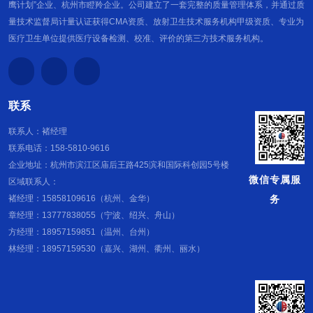
检测系统及在线教育培训系统，获得了3项软著证书，令检测更
鹰计划”企业、杭州市瞪羚企业。公司建立了一套完整的质量管理体系，并通过质
高效、更安全、更精确。 具体知识产权情况见表1。 表1 知识产
量技术监督局计量认证获得CMA资质、放射卫生技术服务机构甲级资质、专业为
权汇总表 序号 专利名称 专利申请号 （登记号） 类别 1 一种X射
医疗卫生单位提供医疗设备检测、校准、评价的第三方技术服务机构。
线设备辐射剂量水平测试装置 ZL 201920688354.8 实用新型专
利 2 一种放射诊疗设备的放射防护性能检测设备 ZL
201920687191.1 实用新型专利 3 一种基于X射线的探伤仪辐射
剂量检测装置 ZL 201920688546.9 实用新型专利 4 一种外照射
个人剂量监测装置 ZL 201920688351.4 实用新型专利 5 一种电
联系
子式个人剂量计 ZL 201920687919.0 实用新型专利 6 一种放射
联系人：褚经理
诊疗自动防护装置 ZL 201920687359.9 实用新型专利 7 一种手
联系电话：158-5810-9616
术室环境检测设备 ZL 201922401405.7 实用新型专利 8 一种多
功能洁净工作台检测设备 ZL 201922401483.7 实用新型专利 9
企业地址：杭州市滨江区庙后王路425滨和国际科创园5号楼
一种高压灭菌锅病菌检测设备 ZL 201922401490.7 实用新型专
微信专属服
区域联系人：
利 10 一种便于操作的生物安全柜检测设备 ZL
务
褚经理：15858109616（杭州、金华）
201922401557.7 实用新型专利 11 一种放射设备检测安全保护
章经理：13777838055（宁波、绍兴、舟山）
装置 ZL 201922401506.4 实用新型专利 12 高致病性病原微生
方经理：18957159851（温州、台州）
物运输智能生物安全运输箱 ZL 202020226454.1 实用新型专利
林经理：18957159530（嘉兴、湖州、衢州、丽水）
13 一种智能生物安全运输箱 ZL 202020227061.2 实用新型专
利 14 浙江继教报名系统 2019SR0484669 软著 15 放射卫生人
员在线培训系统 2019SR0484678 软著 16 第三方检测系统
2019SR0114059 软著