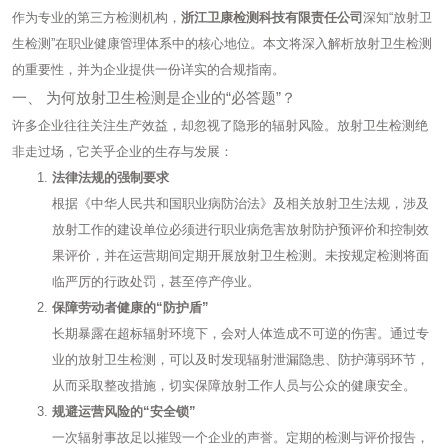
作为专业的第三方检测机构，
浙江卫康检测科技有限责任公司
深知“放射卫
生检测”在职业健康管理体系中的核心地位。本文将深入解析放射卫生检测
的重要性，并为企业提供一份详实的合规指南。
一、 为何放射卫生检测是企业的“必答题”？
许多企业往往关注生产效益，却忽视了隐形的辐射风险。放射卫生检测绝
非走过场，它关乎企业的生存与发展：
法律法规的强制要求
根据《中华人民共和国职业病防治法》及相关放射卫生法规，涉及
放射工作的建设单位必须进行职业病危害放射防护预评价和控制效
果评价，并在运营期间定期开展放射卫生检测。未按规定检测将面
临严厉的行政处罚，甚至停产停业。
保障劳动者健康的“防护盾”
长期暴露在超标辐射环境下，会对人体造成不可逆的伤害。通过专
业的放射卫生检测，可以及时发现辐射泄漏隐患、防护薄弱环节，
从而采取整改措施，切实保障放射工作人员与公众的健康安全。
规避运营风险的“安全锁”
一次辐射事故足以摧毁一个企业的声誉。定期的检测与评价报告，