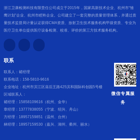
浙江卫康检测科技有限责任公司成立于2015年，国家高新技术企业、杭州市“雏
鹰计划”企业、杭州市瞪羚企业。公司建立了一套完整的质量管理体系，并通过质
量技术监督局计量认证获得CMA资质、放射卫生技术服务机构甲级资质、专业为
医疗卫生单位提供医疗设备检测、校准、评价的第三方技术服务机构。
联系
联系人：褚经理
联系电话：158-5810-9616
企业地址：杭州市滨江区庙后王路425滨和国际科创园5号楼
微信专属服
区域联系人：
务
褚经理：15858109616（杭州、金华）
章经理：13777838055（宁波、绍兴、舟山）
方经理：18957159851（温州、台州）
林经理：18957159530（嘉兴、湖州、衢州、丽水）