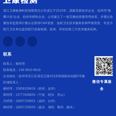
浙江卫康检测科技有限责任公司成立于2015年，国家高新技术企业、杭州市“雏
鹰计划”企业、杭州市瞪羚企业。公司建立了一套完整的质量管理体系，并通过质
量技术监督局计量认证获得CMA资质、放射卫生技术服务机构甲级资质、专业为
医疗卫生单位提供医疗设备检测、校准、评价的第三方技术服务机构。
联系
联系人：褚经理
联系电话：158-5810-9616
企业地址：杭州市滨江区庙后王路425滨和国际科创园5号楼
微信专属服
区域联系人：
务
褚经理：15858109616（杭州、金华）
章经理：13777838055（宁波、绍兴、舟山）
方经理：18957159851（温州、台州）
林经理：18957159530（嘉兴、湖州、衢州、丽水）