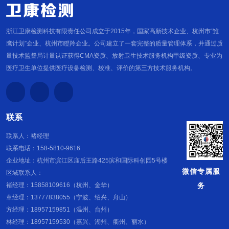
浙江卫康检测科技有限责任公司成立于2015年，国家高新技术企业、杭州市“雏
鹰计划”企业、杭州市瞪羚企业。公司建立了一套完整的质量管理体系，并通过质
量技术监督局计量认证获得CMA资质、放射卫生技术服务机构甲级资质、专业为
医疗卫生单位提供医疗设备检测、校准、评价的第三方技术服务机构。
联系
联系人：褚经理
联系电话：158-5810-9616
企业地址：杭州市滨江区庙后王路425滨和国际科创园5号楼
微信专属服
区域联系人：
务
褚经理：15858109616（杭州、金华）
章经理：13777838055（宁波、绍兴、舟山）
方经理：18957159851（温州、台州）
林经理：18957159530（嘉兴、湖州、衢州、丽水）